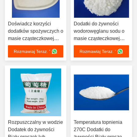
Doświadcz korzyści
Dodatki do żywności
dodatków spożywczych o
wodorowęglanu sodu o
masie cząsteczkowej
masie cząsteczkowej
84.01 w produkcji
84.01 i gęstości 2.159
Rozmawiaj Teraz. '
Rozmawiaj Teraz. '
żywności
g/cm3
Rozpuszczalny w wodzie
Temperatura topnienia
Dodatek do żywności
270C Dodatki do
Biały proszek lub
żywności Biały proszek