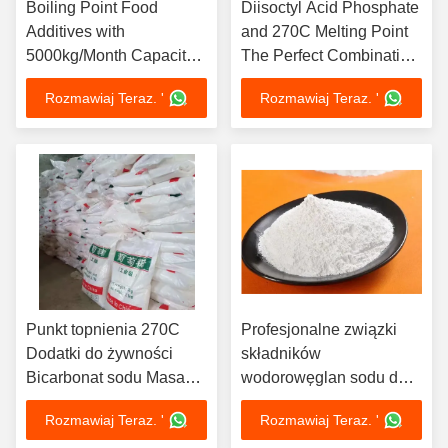
Boiling Point Food
Diisoctyl Acid Phosphate
Additives with
and 270C Melting Point
5000kg/Month Capacity
The Perfect Combination
and White Or Slightly
for Food Ingredient Raw
Rozmawiaj Teraz. '
Rozmawiaj Teraz. '
Yellowish Apperance
Materials
Punkt topnienia 270C
Profesjonalne związki
Dodatki do żywności
składników
Bicarbonat sodu Masa
wodorowęglan sodu do
cząsteczkowa 84.01
żywności Masa
Rozmawiaj Teraz. '
Rozmawiaj Teraz. '
Nazwa zagraniczna
cząsteczkowa 84.01