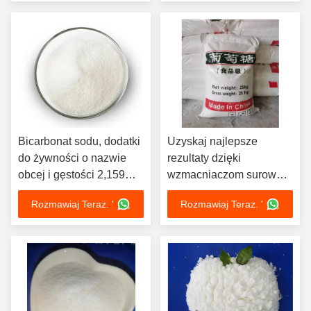
Bicarbonat sodu, dodatki
Uzyskaj najlepsze
do żywności o nazwie
rezultaty dzięki
obcej i gęstości 2,159
wzmacniaczom surowej
g/cm3
żywności CAS 144-55-8
Rozmawiaj Teraz. '
Rozmawiaj Teraz. '
temperatura topnienia
270°C