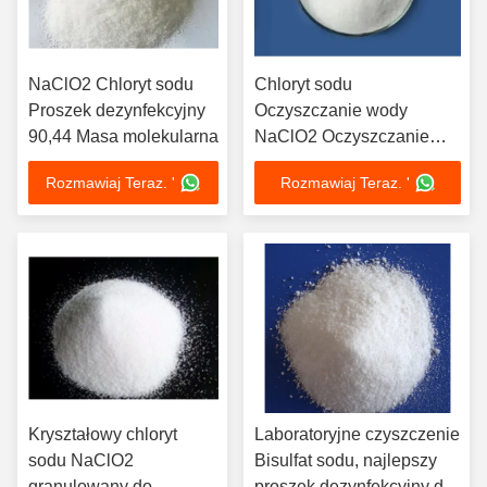
NaClO2 Chloryt sodu
Chloryt sodu
Proszek dezynfekcyjny
Oczyszczanie wody
90,44 Masa molekularna
NaClO2 Oczyszczanie
wody Chloryt sodu
Rozmawiaj Teraz. '
Rozmawiaj Teraz. '
Kryształowy chloryt
Laboratoryjne czyszczenie
sodu NaClO2
Bisulfat sodu, najlepszy
granulowany do
proszek dezynfekcyjny do