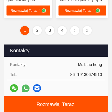
wybielaczy i utleniaczy
użytku domowego
Rozmawiaj Teraz. '
Rozmawiaj Teraz. '
1
2
3
4
Kontakty
Kontakty:
Mr. Liao hong
Tel.:
86--19130674510
Rozmawiaj Teraz.