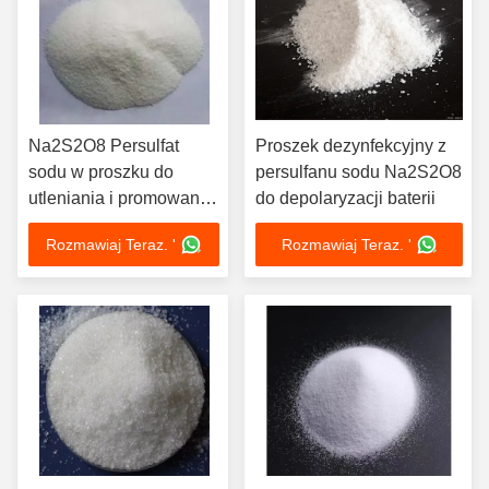
Na2S2O8 Persulfat
Proszek dezynfekcyjny z
sodu w proszku do
persulfanu sodu Na2S2O8
utleniania i promowania
do depolaryzacji baterii
polimeryzacji balsamów
Rozmawiaj Teraz. '
Rozmawiaj Teraz. '