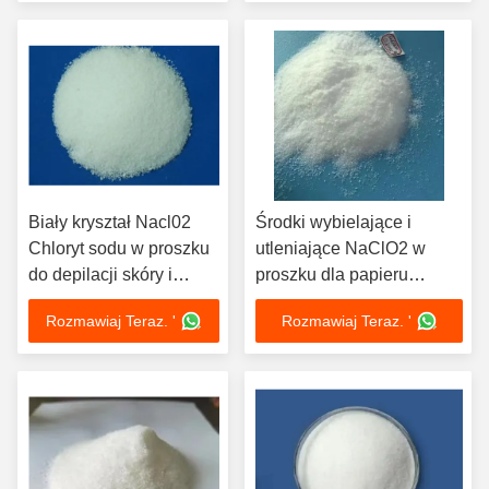
Biały kryształ Nacl02
Środki wybielające i
Chloryt sodu w proszku
utleniające NaClO2 w
do depilacji skóry i
proszku dla papieru
obróbki metalu
celulozowego i przemysłu
Rozmawiaj Teraz. '
Rozmawiaj Teraz. '
włókienniczego