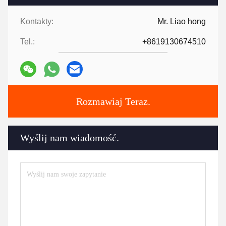
Kontakty:
Mr. Liao hong
Tel.:
+8619130674510
Rozmawiaj Teraz.
Wyślij nam wiadomość.