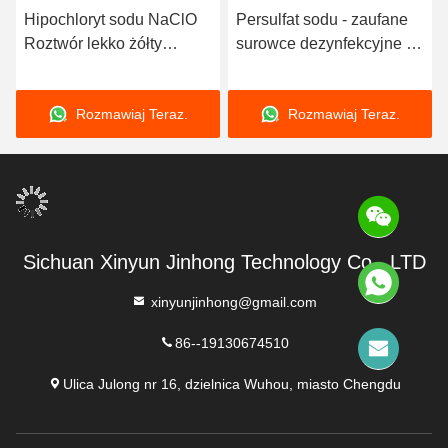
Hipochloryt sodu NaClO
Persulfat sodu - zaufane
Roztwór lekko żółty
surowce dezynfekcyjne do
Używany głównie jako
preparatów sanitarnych
środek wybielający
Rozmawiaj Teraz.
Rozmawiaj Teraz.
Sichuan Xinyun Jinhong Technology Co., LTD
xinyunjinhong@gmail.com
86--19130674510
Ulica Julong nr 16, dzielnica Wuhou, miasto Chengdu