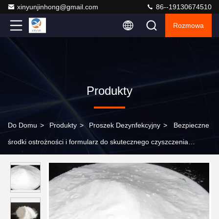
xinyunjinhong@gmail.com
86--19130674510
Rozmowa
Produkty
Do Domu
>
Produkty
>
Proszek Dezynfekcyjny
>
Bezpieczne
środki ostrożności i formularz do skutecznego czyszczenia
Persulfat sodu