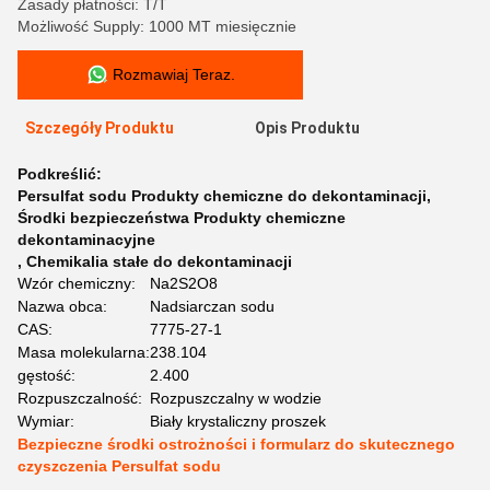
Zasady płatności: T/T
Możliwość Supply: 1000 MT miesięcznie
Rozmawiaj Teraz.
Szczegóły Produktu
Opis Produktu
Podkreślić:
Persulfat sodu Produkty chemiczne do dekontaminacji
,
Środki bezpieczeństwa Produkty chemiczne
dekontaminacyjne
,
Chemikalia stałe do dekontaminacji
Wzór chemiczny:
Na2S2O8
Nazwa obca:
Nadsiarczan sodu
CAS:
7775-27-1
Masa molekularna:
238.104
gęstość:
2.400
Rozpuszczalność:
Rozpuszczalny w wodzie
Wymiar:
Biały krystaliczny proszek
Bezpieczne środki ostrożności i formularz do skutecznego
czyszczenia Persulfat sodu