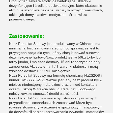
Produkt ten zawiera środki dezynfekujące, składniki
dezynfekujące i środki przeciwbakteryjne, które skutecznie
eliminują szkodliwe bakterie i wirusy w różnych warunkach,
takich jak domy,placówki medyczne, i środowiska
przemysłowego.
Zastosowanie:
Nasz Persulfat Sodowy jest produkowany w Chinach i ma
minimalną ilość zamówienia 20 ton.co sprawia, że jest to
przystępna opcja dla tych, którzy chcą kupować surowce
dezynfekcyjne hurtowoNasz produkt jest w 50kg torby lub
torby jumbo, i ma czas dostawy 15 dni roboczych od daty
zamówienia. Akceptujemy T / T warunki płatności i mają
zdolność dostaw 1000 MT miesięcznie.
Nasz Persulfat Sodowy ma formułę chemiczną Na2S2O8 i
numer CAS 7775-27-1.Ważne jest, aby nasz produkt był w
miejscu niedostępnym dla dzieci oraz unikać kontaktu z
oczami i skórą.W trakcie obsługi Persulfatu Sodowego
należy zawsze stosować środki ostrożności.
Nasz Persulfat Sodowy może być stosowany w różnych
przypadkach i scenariuszach zastosowań.Może być
również stosowany w przemyśle spożywczym i napojowym
do dezynfekcji sprzętu przetwarzania żywności i materiałów