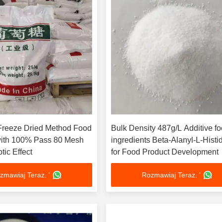
 Freeze Dried Method Food
Bulk Density 487g/L Additive f
with 100% Pass 80 Mesh
ingredients Beta-Alanyl-L-Histi
tic Effect
for Food Product Development
zmawiaj Teraz. '
Rozmawiaj Teraz. '