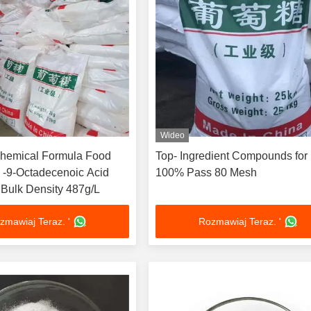
Wideo
emical Formula Food
Top- Ingredient Compounds for
Z -9-Octadecenoic Acid
100% Pass 80 Mesh
 Bulk Density 487g/L
zmawiaj Teraz. '
Rozmawiaj Teraz. '