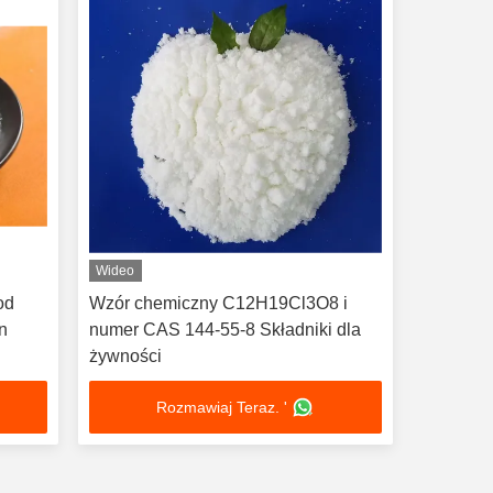
Wideo
od
Wzór chemiczny C12H19Cl3O8 i
on
numer CAS 144-55-8 Składniki dla
żywności
Rozmawiaj Teraz. '