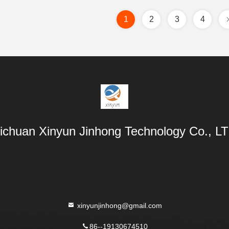
1
2
3
4
ichuan Xinyun Jinhong Technology Co., L
xinyunjinhong@gmail.com
86--19130674510