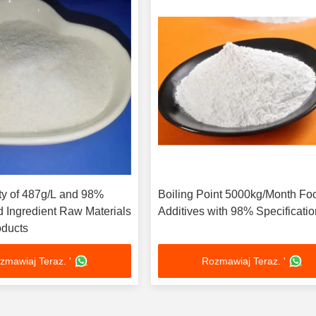
ty of 487g/L and 98%
Boiling Point 5000kg/Month Fo
 Ingredient Raw Materials
Additives with 98% Specificati
oducts
zmawiaj Teraz. '
Rozmawiaj Teraz. '