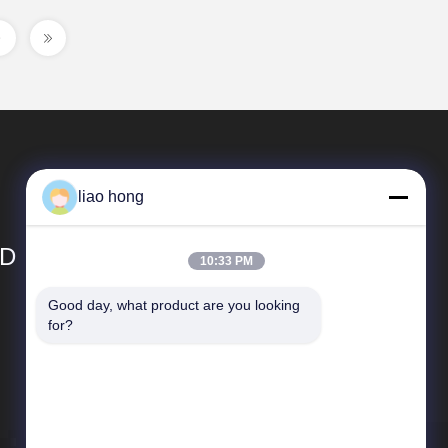
liao hong
TD
10:33 PM
Good day, what product are you looking 
Szybkie Linki
for?
Profil przedsiębiorstwa
Wycieczka po fabryce
Kontrola jakości