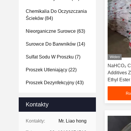
Chemikalia Do Oczyszczania
Ścieków
(84)
Nieorganiczne Surowce
(63)
Surowce Do Barwników
(14)
Sulfat Sodu W Proszku
(7)
Wideo
NaHCO₃ Ch
Proszek Utleniający
(22)
Additives 
Ethyl Ester
Proszek Dezynfekcyjny
(43)
Ro
Kontakty
Kontakty:
Mr. Liao hong