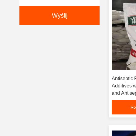
Wyślij
Antiseptic
Additives 
and Antisep
Ro