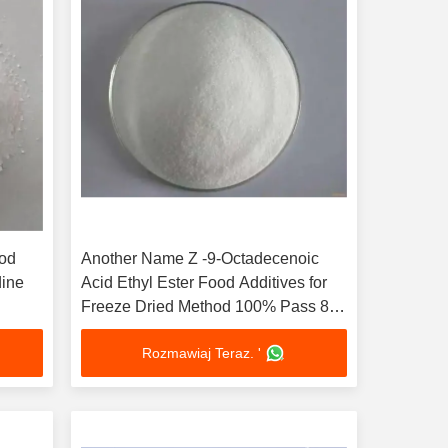
ood
Another Name Z -9-Octadecenoic
dine
Acid Ethyl Ester Food Additives for
Freeze Dried Method 100% Pass 80
Mesh
Rozmawiaj Teraz. '