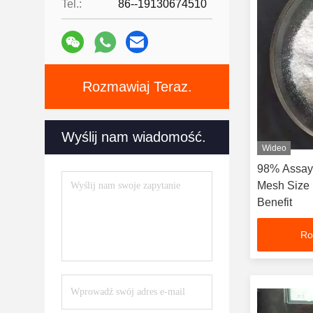
Tel.:
86--19130674510
Rozmawiaj Teraz.
Wyślij nam wiadomość.
Wideo
98% Assay
Mesh Size
Benefit
Ro