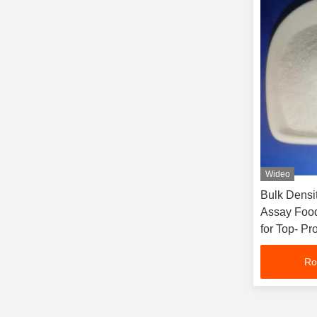
Wideo
Bulk Densi
Assay Food
for Top- Pr
Ro