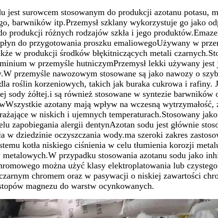
du jest surowcem stosowanym do produkcji azotanu potasu,
o, barwników itp.Przemysł szklany wykorzystuje go jako odp
 do produkcji różnych rodzajów szkła i jego produktów.Emaz
 i płyn do przygotowania proszku emaliowegoUżywany w prz
także w produkcji środków błękitniczących metali czarnych.Sto
minium w przemyśle hutniczymPrzemysł lekki używany jest 
w.W przemyśle nawozowym stosowane są jako nawozy o szybk
dla roślin korzeniowych, takich jak buraka cukrowa i rafiny.
nej sody żółtej.i są również stosowane w syntezie barwnikó
wWszystkie azotany mają wpływ na wczesną wytrzymałość, z
ażające w niskich i ujemnych temperaturach.Stosowany jako in
lu zapobiegania alergii dentynAzotan sodu jest głównie stosow
ła w dziedzinie oczyszczania wody.ma szeroki zakres zasto
stemu kotła niskiego ciśnienia w celu tłumienia korozji meta
 metalowych.W przypadku stosowania azotanu sodu jako inhi
hromowego można użyć klasy elektroplatowania lub czystego 
czarnym chromem oraz w pasywacji o niskiej zawartości chr
a stopów magnezu do warstw ocynkowanych.