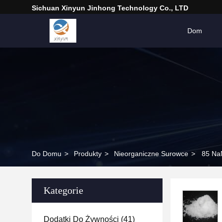
Sichuan Xinyun Jinhong Technology Co., LTD
Dom
Do Domu
>
Produkty
>
Nieorganiczne Surowce
>
85 NaN
Kategorie
Dodatki Do Żywności
(41)