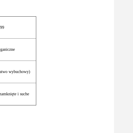
.99
rganiczne
(łatwo wybuchowy)
amknięte i suche