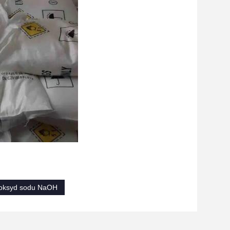
oksyd sodu NaOH