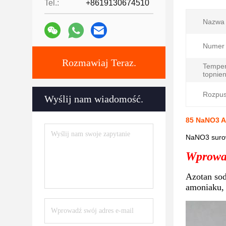
Tel.:
+8619130674510
Nazwa 
Numer
Rozmawiaj Teraz.
Temper
topnien
Rozpus
Wyślij nam wiadomość.
85 NaNO3 A
NaNO3 surow
Wprowad
Azotan sod
amoniaku, 