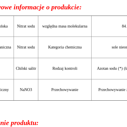
owe informacje o produkcie:
ińska
Nitrat sodu
względna masa molekularna
84
aniczna
Nitrat sodu
Kategoria chemiczna
sole nieo
Chilski salitr
Rodzaj kontroli
Azotan sodu (*) 
iczny
NaNO3
Przechowywanie
Przechowywanie z
nie produktu: