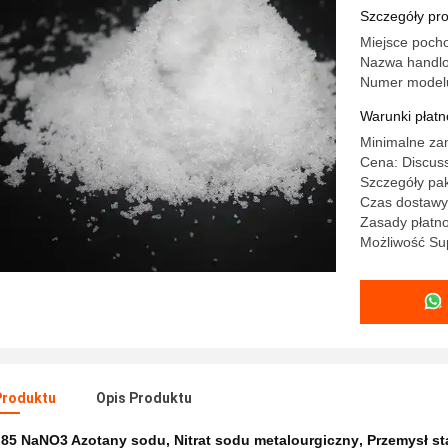
Szczegóły pr
Miejsce poch
Nazwa handlo
Numer modelu
Warunki płatno
Minimalne za
Cena: Discuss
Szczegóły pa
Czas dostawy
Zasady płatno
Możliwość Sup
Produktu
Opis Produktu
:
85 NaNO3 Azotany sodu
,
Nitrat sodu metalourgiczny
,
Przemysł st