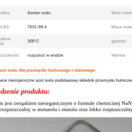
obca:
Azotan sodu
Wzór chem
 CAS:
7631-99-4
Masa mole
atura
308°C
gęstość:
ia:
zczalność:
rozpuścić w wodzie
Wymiar:
zot sodu dla przemysłu hutniczego i stalowego
ce nieorganiczne azot sodu podstawowy składnik przemysłu hutniczeg
zenie produktu:
u jest związkiem nieorganicznym o formule chemicznej NaN
rozpuszczalny w metanolu i etanolu oraz lekko rozpuszczalny