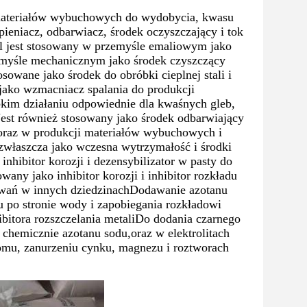
 materiałów wybuchowych do wydobycia, kwasu
ieniacz, odbarwiacz, środek oczyszczający i tok
el jest stosowany w przemyśle emaliowym jako
emyśle mechanicznym jako środek czyszczący
sowane jako środek do obróbki cieplnej stali i
jako wzmacniacz spalania do produkcji
im działaniu odpowiednie dla kwaśnych gleb,
 Jest również stosowany jako środek odbarwiający
w oraz w produkcji materiałów wybuchowych i
właszcza jako wczesna wytrzymałość i środki
hibitor korozji i dezensybilizator w pasty do
any jako inhibitor korozji i inhibitor rozkładu
sowań w innych dziedzinachDodawanie azotanu
lu po stronie wody i zapobiegania rozkładowi
bitora rozszczelania metaliDo dodania czarnego
chemicznie azotanu sodu,oraz w elektrolitach
omu, zanurzeniu cynku, magnezu i roztworach