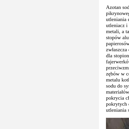
Azotan so
pikrynoweg
utleniania
utleniacz
metali, a 
stopów alu
papierosó
zwłaszcza 
dla stopio
fajerwerkó
przeciwzmr
zębów w ce
metalu kot
sodu do sy
materiałów
pokrycia c
pokrytych 
utleniani