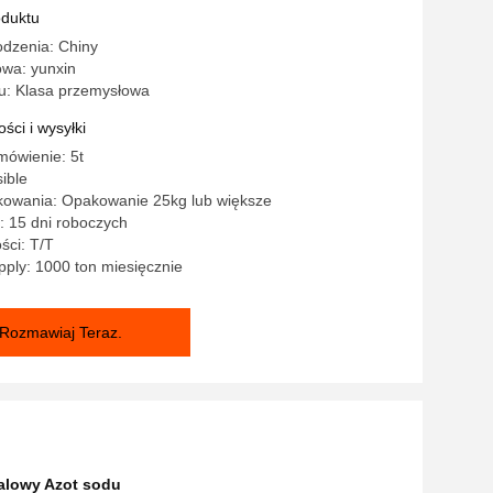
oduktu
odzenia: Chiny
wa: yunxin
: Klasa przemysłowa
ści i wysyłki
mówienie: 5t
ible
kowania: Opakowanie 25kg lub większe
: 15 dni roboczych
ści: T/T
ply: 1000 ton miesięcznie
Rozmawiaj Teraz.
alowy Azot sodu