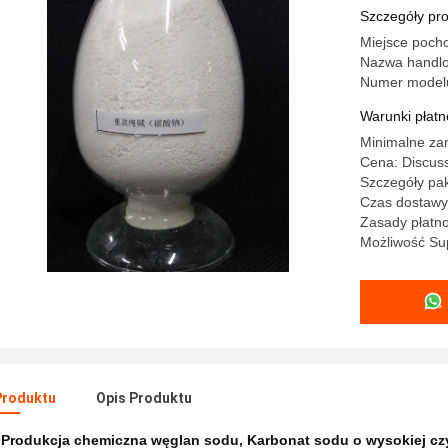
Szczegóły pr
Miejsce poch
Nazwa handlo
Numer modelu
Warunki płatno
Minimalne za
Cena: Discuss
Szczegóły pa
Czas dostawy
Zasady płatno
Możliwość Sup
Produktu
Opis Produktu
:
Produkcja chemiczna węglan sodu
,
Karbonat sodu o wysokiej cz