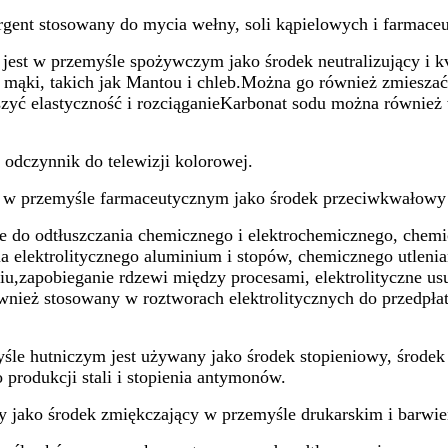
rgent stosowany do mycia wełny, soli kąpielowych i farmaceu
est w przemyśle spożywczym jako środek neutralizujący i k
 mąki, takich jak Mantou i chleb.Można go również zmiesza
zyć elastyczność i rozciąganieKarbonat sodu można również
 odczynnik do telewizji kolorowej.
w przemyśle farmaceutycznym jako środek przeciwkwałowy i
 do odtłuszczania chemicznego i elektrochemicznego, chemi
a elektrolitycznego aluminium i stopów, chemicznego utlenia
iu,zapobieganie rdzewi między procesami, elektrolityczne us
również stosowany w roztworach elektrolitycznych do przedpłat
le hutniczym jest używany jako środek stopieniowy, środek 
o produkcji stali i stopienia antymonów.
 jako środek zmiękczający w przemyśle drukarskim i barwi