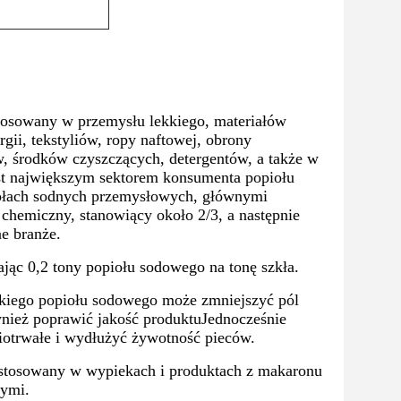
osowany w przemysłu lekkiego, materiałów
ii, tekstyliów, ropy naftowej, obrony
, środków czyszczących, detergentów, a także w
est największym sektorem konsumenta popiołu
iołach sodnych przemysłowych, głównymi
 chemiczny, stanowiący około 2/3, a następnie
ne branże.
jąc 0,2 tony popiołu sodowego na tonę szkła.
kiego popiołu sodowego może zmniejszyć pól
wnież poprawić jakość produktuJednocześnie
niotrwałe i wydłużyć żywotność pieców.
ć stosowany w wypiekach i produktach z makaronu
nymi.