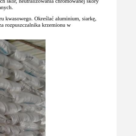
h skór, neutralizowania chromowanej skóry
anych.
woru kwasowego. Określać aluminium, siarkę,
iza rozpuszczalnika krzemionu w