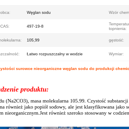
obca:
Węglan sodu
Wzór chem
Temperatu
 CAS:
497-19-8
topnienia:
olekularna:
105,99
gęstość:
zczalność:
Łatwo rozpuszczalny w wodzie
Wymiar:
zystości surowce nieorganiczne węglan sodu do produkcji chemi
zenie produktu:
u (Na2CO3), masa molekularna 105.99. Czystość substancji
na również jako popiół sodowy, ale jest klasyfikowana jako 
 nieorganicznym.Jest również szeroko stosowany w codzienn