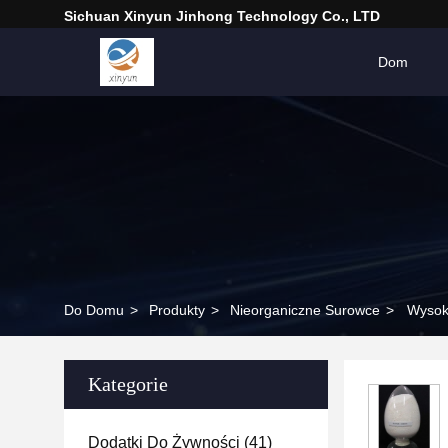
Sichuan Xinyun Jinhong Technology Co., LTD
Dom
Do Domu
>
Produkty
>
Nieorganiczne Surowce
>
Wysoki
Kategorie
Dodatki Do Żywności
(41)