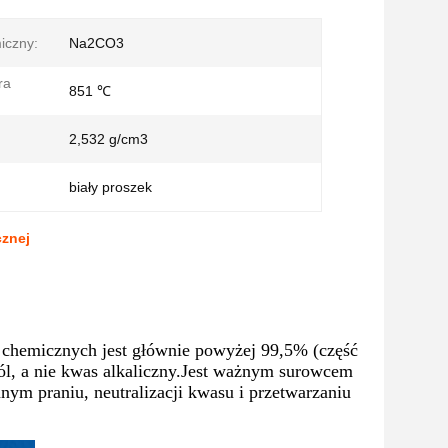
iczny:
Na2CO3
ra
851 ℃
2,532 g/cm3
biały proszek
cznej
 chemicznych jest głównie powyżej 99,5% (część
sól, a nie kwas alkaliczny.Jest ważnym surowcem
ym praniu, neutralizacji kwasu i przetwarzaniu