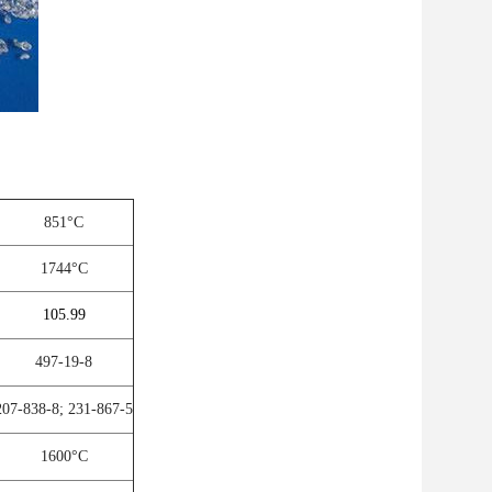
851°C
1744°C
105.99
497-19-8
207-838-8; 231-867-5
1600°C