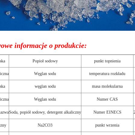
owe informacje o produkcie:
ska
Popioł sodowy
punkt topnienia
iczna
Węglan sodu
temperatura rozkładu
ska
węglan sodu
masa molekularna
iczna
Węglan sodu
Numer CAS
nazwa
Soda, popiół sodowy, detergent alkaliczny
Numer EINECS
czny
Na2CO3
punkt wrzenia