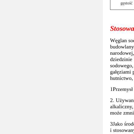
gęstość
Stosowa
Węglan sod
budowlanyc
narodowej,
dziedzinie
sodowego,
gałęziami 
hutnictwo,
1Przemysł 
2. Używane
alkaliczny
może zmnie
3Jako środ
i stosowan