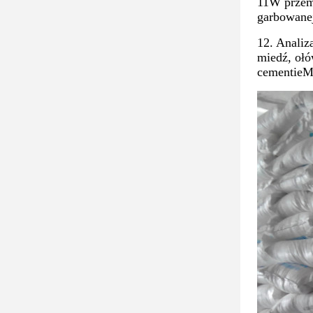
11W przemy
garbowane
12. Analiz
miedź, ołó
cementieMe