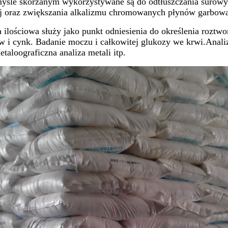
śle skórzanym wykorzystywane są do odtłuszczania surowyc
j oraz zwiększania alkalizmu chromowanych płynów garbow
a ilościowa służy jako punkt odniesienia do określenia rozt
w i cynk. Badanie moczu i całkowitej glukozy we krwi.Anal
taloograficzna analiza metali itp.