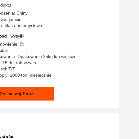
oduktu
odzenia: Chiny
wa: yunxin
: Klasa przemysłowa
ści i wysyłki
mówienie: 5t
ible
kowania: Opakowanie 25kg lub większe
: 15 dni roboczych
ści: T/T
ply: 1000 ton miesięcznie
Rozmawiaj Teraz.
ystości