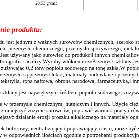
20,53 g/cm3
nie produktu:
u jest jednym z ważnych surowców chemicznych, szeroko st
h, przemysłu chemicznego, przemysłu spożywczego, metalurg
Jest używany jako surowiec do produkcji innych chemikaliów
 fotografii i analizy.Wyroby włókienniczePrzemysł szklany j
 zużywając 0,2 tony popiołu sodowego na tonę szkła.W pop
przemysłu są przemysł lekki, materiały budowlane i przemysł
 tekstylia, ropa naftowa, obrona narodowa, farmaceutyka,i in
szklany jest największym źródłem popiołu sodowego, zużywa
 w przemyśle chemicznym, hutniczym i innych. Użycie cięż
, zmniejszyć zużycie surowców, poprawić warunki pracy,i ró
jszyć działanie erozji proszku alkalicznego na materiały og
ek buforowy, neutralizujący i poprawiający ciasto, może by
y w odpowiednich ilościach zgodnie z potrzebami produkcyj