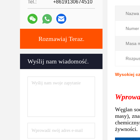
Tel.:
+8619130674510
Nazwa 
Numer
Rozmawiaj Teraz.
Masa m
Rozpus
Wyślij nam wiadomość.
Wysokiej c
Wprowad
Węglan sod
masy), zna
chemicznym
żywności.