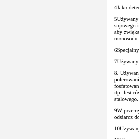
4Jako dete
5Używany j
sojowego i
aby zwięks
monosodu.
6Specjalny
7Używany 
8. Używane
polerowani
fosfatowan
itp. Jest 
stalowego.
9W przemyś
odsiarcz d
10Używany