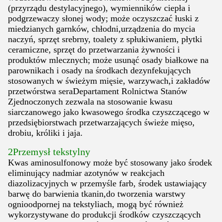
(przyrządu destylacyjnego), wymienników ciepła i
podgrzewaczy słonej wody; może oczyszczać łuski z
miedzianych garnków, chłodni,urządzenia do mycia
naczyń, sprzęt srebrny, toalety z spłukiwaniem, płytki
ceramiczne, sprzęt do przetwarzania żywności i
produktów mlecznych; może usunąć osady białkowe na
parownikach i osady na środkach dezynfekujących
stosowanych w świeżym mięsie, warzywach,i zakładów
przetwórstwa seraDepartament Rolnictwa Stanów
Zjednoczonych zezwala na stosowanie kwasu
siarczanowego jako kwasowego środka czyszczącego w
przedsiębiorstwach przetwarzających świeże mięso,
drobiu, króliki i jaja.
2Przemysł tekstylny
Kwas aminosulfonowy może być stosowany jako środek
eliminujący nadmiar azotynów w reakcjach
diazolizacyjnych w przemyśle farb, środek ustawiający
barwę do barwienia tkanin,do tworzenia warstwy
ognioodpornej na tekstyliach, mogą być również
wykorzystywane do produkcji środków czyszczących