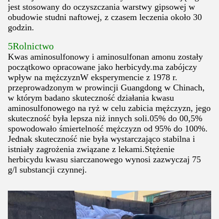
jest stosowany do oczyszczania warstwy gipsowej w
obudowie studni naftowej, z czasem leczenia około 30
godzin.
5Rolnictwo
Kwas aminosulfonowy i aminosulfonan amonu zostały
początkowo opracowane jako herbicydy.ma zabójczy
wpływ na mężczyznW eksperymencie z 1978 r.
przeprowadzonym w prowincji Guangdong w Chinach,
w którym badano skuteczność działania kwasu
aminosulfonowego na ryż w celu zabicia mężczyzn, jego
skuteczność była lepsza niż innych soli.05% do 00,5%
spowodowało śmiertelność mężczyzn od 95% do 100%.
Jednak skuteczność nie była wystarczająco stabilna i
istniały zagrożenia związane z lekami.Stężenie
herbicydu kwasu siarczanowego wynosi zazwyczaj 75
g/l substancji czynnej.