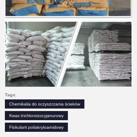
Tags:
Chemikalia do oczyszczania ścieków
Kwas trichloroizocyjanurowy
Flokulant poliakryloamidowy