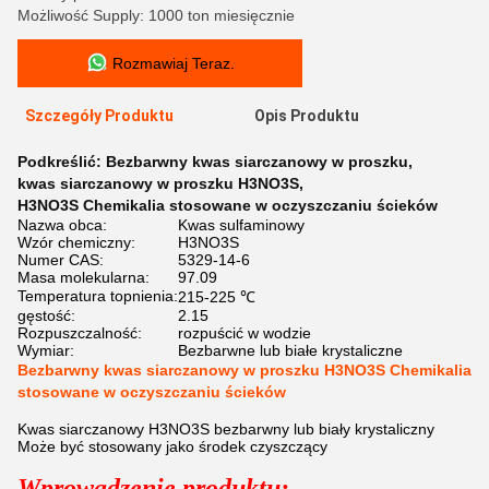
Możliwość Supply: 1000 ton miesięcznie
Rozmawiaj Teraz.
Szczegóły Produktu
Opis Produktu
Podkreślić:
Bezbarwny kwas siarczanowy w proszku
,
kwas siarczanowy w proszku H3NO3S
,
H3NO3S Chemikalia stosowane w oczyszczaniu ścieków
Nazwa obca:
Kwas sulfaminowy
Wzór chemiczny:
H3NO3S
Numer CAS:
5329-14-6
Masa molekularna:
97.09
Temperatura topnienia:
215-225 ℃
gęstość:
2.15
Rozpuszczalność:
rozpuścić w wodzie
Wymiar:
Bezbarwne lub białe krystaliczne
Bezbarwny kwas siarczanowy w proszku H3NO3S Chemikalia
stosowane w oczyszczaniu ścieków
Kwas siarczanowy H3NO3S bezbarwny lub biały krystaliczny
Może być stosowany jako środek czyszczący
Wprowadzenie produktu: