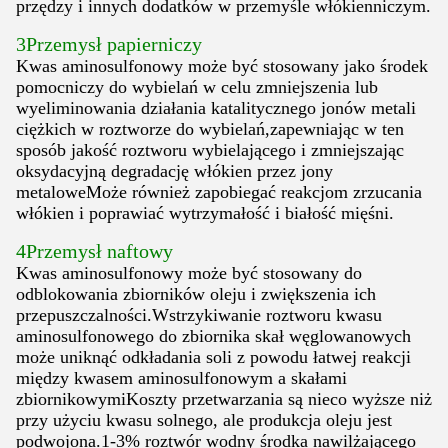
przędzy i innych dodatków w przemyśle włókienniczym.
3Przemysł papierniczy
Kwas aminosulfonowy może być stosowany jako środek
pomocniczy do wybielań w celu zmniejszenia lub
wyeliminowania działania katalitycznego jonów metali
ciężkich w roztworze do wybielań,zapewniając w ten
sposób jakość roztworu wybielającego i zmniejszając
oksydacyjną degradację włókien przez jony
metaloweMoże również zapobiegać reakcjom zrzucania
włókien i poprawiać wytrzymałość i białość mięśni.
4Przemysł naftowy
Kwas aminosulfonowy może być stosowany do
odblokowania zbiorników oleju i zwiększenia ich
przepuszczalności.Wstrzykiwanie roztworu kwasu
aminosulfonowego do zbiornika skał węglowanowych
może uniknąć odkładania soli z powodu łatwej reakcji
między kwasem aminosulfonowym a skałami
zbiornikowymiKoszty przetwarzania są nieco wyższe niż
przy użyciu kwasu solnego, ale produkcja oleju jest
podwojona.1-3% roztwór wodny środka nawilżającego