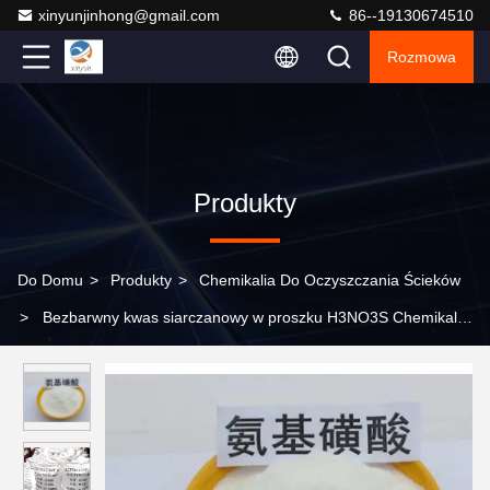
xinyunjinhong@gmail.com
86--19130674510
Rozmowa
Produkty
Do Domu
>
Produkty
>
Chemikalia Do Oczyszczania Ścieków
>
Bezbarwny kwas siarczanowy w proszku H3NO3S Chemikalia
stosowane w oczyszczaniu ścieków