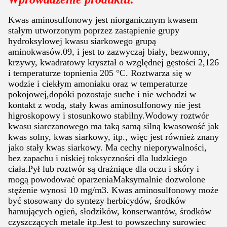
Kwas aminosulfonowy jest niorganicznym kwasem
stałym utworzonym poprzez zastąpienie grupy
hydroksylowej kwasu siarkowego grupą
aminokwasów.09, i jest to zazwyczaj biały, bezwonny,
krzywy, kwadratowy kryształ o względnej gęstości 2,126
i temperaturze topnienia 205 °C. Roztwarza się w
wodzie i ciekłym amoniaku oraz w temperaturze
pokojowej,dopóki pozostaje suche i nie wchodzi w
kontakt z wodą, stały kwas aminosulfonowy nie jest
higroskopowy i stosunkowo stabilny.Wodowy roztwór
kwasu siarczanowego ma taką samą silną kwasowość jak
kwas solny, kwas siarkowy, itp., więc jest również znany
jako stały kwas siarkowy. Ma cechy nieporywalności,
bez zapachu i niskiej toksyczności dla ludzkiego
ciała.Pył lub roztwór są drażniące dla oczu i skóry i
mogą powodować oparzeniaMaksymalnie dozwolone
stężenie wynosi 10 mg/m3. Kwas aminosulfonowy może
być stosowany do syntezy herbicydów, środków
hamujących ogień, słodzików, konserwantów, środków
czyszczących metale itp.Jest to powszechny surowiec