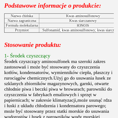
Podstawowe informacje o produkcie:
Nazwa chińska
Kwas aminosulfonowy
Nazwa zagraniczna
Kwas siarczanowy
Formuła molekularna
H3NO3S
Przymiot
Sulfonamid; kwas aminosulfonowy; kwas siarcza
Stosowanie produktu:
1- Środek czyszczący
Środek czyszczący aminosulfonek ma szeroki zakres
zastosowań i może być stosowany do czyszczenia
kotłów, kondensatorów, wymienników ciepła, płaszczy i
rurociągów chemicznych.Użyj go do usuwania łusek ze
szklanych zbiorników magazynowych, garnki, otwarte
chłodnie piwa i beczki piwa w browarach; parowniki do
czyszczenia w fabrykach emaliowych i sprzęt w
papiernicach; w zakresie klimatyzacji,może usunąć rdza
i łuski z układu chłodzenia i kondensatora parowego;
może być stosowany przez statki morskie do usuwania
wodorostów i łusek z parowników wody morskiej